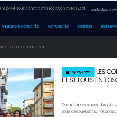
nt privé sous contrat d’association avec l’Etat
contact@pole-la
ATELIERS & ACTIVITÉS
ACTUALITÉS
SORTIES
ENTREPRI
TREUSE ET ST LOUIS EN TOSCANE
LES CO
30/03/2025
ET ST LOUIS EN TO
Durant une semaine, les élève
Louis découvrent la Toscane : Fl