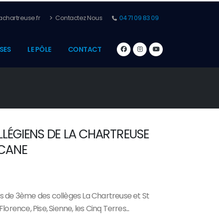
chartreuse.fr
Contactez Nous
04 71 09 83 09
SES
LE PÔLE
CONTACT
LLÉGIENS DE LA CHARTREUSE
SCANE
s de 3ème des collèges La Chartreuse et St
orence, Pise, Sienne, les Cinq Terres...