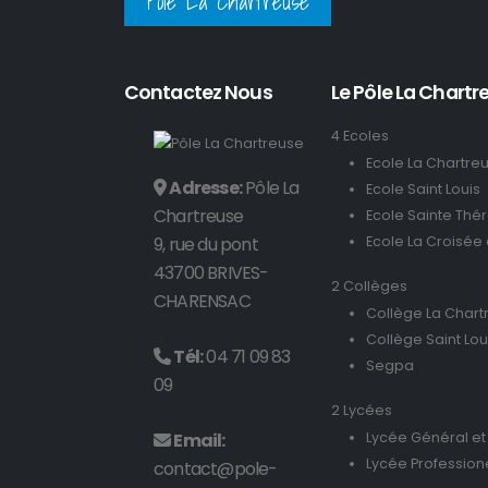
Pôle La Chartreuse
Contactez Nous
Le Pôle La Chartre
4 Ecoles
Ecole La Chartre
Adresse:
Pôle La
Ecole Saint Louis
Chartreuse
Ecole Sainte Thé
9, rue du pont
Ecole La Croisée
43700 BRIVES-
2 Collèges
CHARENSAC
Collège La Chart
Collège Saint Lou
Tél:
04 71 09 83
Segpa
09
2 Lycées
Email:
Lycée Général et
Lycée Profession
contact@pole-