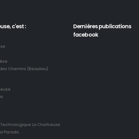
use, c'est :
Dernières publications
facebook
use
rèse
 des Chemins (Beaulieu)
reuse
is
 Technologique La Chartreuse
el Paradis