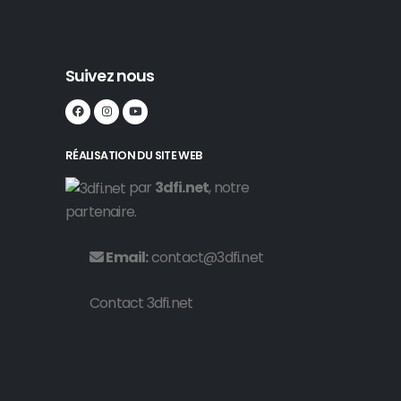
Suivez nous
RÉALISATION DU SITE WEB
par
3dfi.net
, notre
partenaire.
Email:
contact@3dfi.net
Contact 3dfi.net