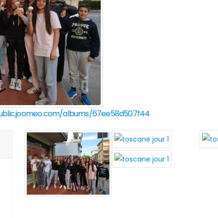
public.joomeo.com/albums/67ee58d507f44