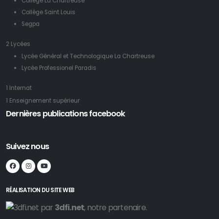
Collège La Chartreuse
Collège Saint Louis
Segpa
2 Lycées
Lycée Général et Technologique La Chartreuse
Lycée Professionel Paradis
1 Internat
1 Enseignement supérieur
Dernières publications facebook
Suivez nous
RÉALISATION DU SITE WEB
par
3dfi.net
, notre partenaire.