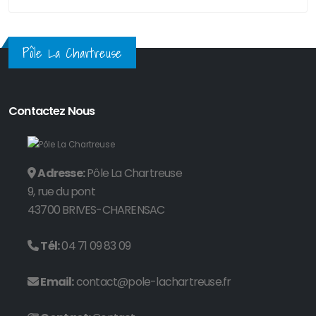
Pôle La Chartreuse
Contactez Nous
Adresse:
Pôle La Chartreuse
9, rue du pont
43700 BRIVES-CHARENSAC
Tél:
04 71 09 83 09
Email:
contact@pole-lachartreuse.fr